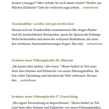
bessere Lösungen? Oder verhakt ihr euch immer wieder? Werden aus
Wie
Mücken Elefanten? Geht ihr vielleicht sogar jedem…
weiterlesen
hoch
ist
die
Teamkonflikte: worüber sich gut streiten lässt
Konfliktkompetenz
Woraus sich ein Teamkonflikt zusammensetzt Die obigen Punkte
in
sind die beobachtbaren Streitpunkte, quasi die Spitzen der Eisberge.
deinem
Nicht beobachtbar sind meist die verletzten Bedürfnisse, die unter
Team?
Teamkonflikte:
den sichtbaren Auseinandersetzungen liegen. Das sind…
weiterlesen
worüber
sich
gut
Irrtümer neuer Führungskräfte #8: Allmacht
streiten
„Du kannst alles ändern / alle retten.“ Dieser Artikel ist Teil einer
lässt
Serie über Irrtümer und Fallstricke von neuen Führungskräften. Du
bist voller Tatendrang und möchtest die Welt verbessern. Du hast
Irrtümer
den…
weiterlesen
neuer
Führungskräfte
#8:
Irrtümer neuer Führungskräfte #7: Entwicklung
Allmacht
„Die eigene Entwicklung ist abgeschlossen.“ Dieser Artikel ist Teil
einer Serie über Irrtümer und Fallstricke von neuen Führungskräften.