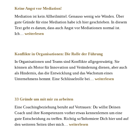
Keine Angst vor Mediation!
Mediation ist kein Allheilmittel. Genauso wenig wie Windex. Über
gute Gründe für eine Mediation habe ich hier geschrieben. In diesem
Text geht es darum, dass auch Angst vor Mediationen normal ist.
Keine
Ich…
weiterlesen
Angst
vor
Mediation!
Konflikte in Organisationen: Die Rolle der Führung
In Organisationen und Teams sind Konflikte allgegenwärtig. Sie
können als Motor für Innovation und Veränderung dienen, aber auch
als Hindernis, das die Entwicklung und das Wachstum eines
Konflikte
Unternehmens hemmt. Eine Schlüsselrolle bei…
weiterlesen
in
Organisationen:
Die
33 Gründe um mit mir zu arbeiten
Rolle
Eine Coachingbeziehung beruht auf Vertrauen: Du willst Deinen
der
Coach und ihre Kompetenzen vorher etwas kennenlernen um eine
Führung
gute Entscheidung zu treffen. Richtig so!Informiere Dich hier und auf
33
den weiteren Seiten über mich…
weiterlesen
Gründe
um