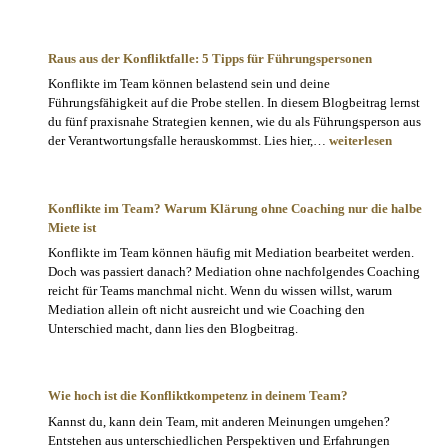
mit
Störungen
im
Raus aus der Konfliktfalle: 5 Tipps für Führungspersonen
Team:
Konflikte im Team können belastend sein und deine
So
Führungsfähigkeit auf die Probe stellen. In diesem Blogbeitrag lernst
meisterst
du fünf praxisnahe Strategien kennen, wie du als Führungsperson aus
du
Raus
der Verantwortungsfalle herauskommst. Lies hier,…
weiterlesen
unerwartete
aus
Herausforderunge
der
Konfliktfalle:
Konflikte im Team? Warum Klärung ohne Coaching nur die halbe
5
Miete ist
Tipps
Konflikte im Team können häufig mit Mediation bearbeitet werden.
für
Doch was passiert danach? Mediation ohne nachfolgendes Coaching
Führungspersonen
reicht für Teams manchmal nicht. Wenn du wissen willst, warum
Mediation allein oft nicht ausreicht und wie Coaching den
Unterschied macht, dann lies den Blogbeitrag.
Wie hoch ist die Konfliktkompetenz in deinem Team?
Kannst du, kann dein Team, mit anderen Meinungen umgehen?
Entstehen aus unterschiedlichen Perspektiven und Erfahrungen