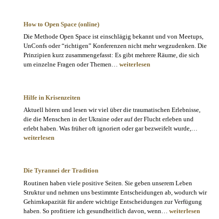
braucht
Bereitschaft
How to Open Space (online)
Die Methode Open Space ist einschlägig bekannt und von Meetups,
UnConfs oder “richtigen” Konferenzen nicht mehr wegzudenken. Die
Prinzipien kurz zusammengefasst: Es gibt mehrere Räume, die sich
How
um einzelne Fragen oder Themen…
weiterlesen
to
Open
Space
Hilfe in Krisenzeiten
(online)
Aktuell hören und lesen wir viel über die traumatischen Erlebnisse,
die die Menschen in der Ukraine oder auf der Flucht erleben und
Hilfe
erlebt haben. Was früher oft ignoriert oder gar bezweifelt wurde,…
in
weiterlesen
Krisenz
Die Tyrannei der Tradition
Routinen haben viele positive Seiten. Sie geben unserem Leben
Struktur und nehmen uns bestimmte Entscheidungen ab, wodurch wir
Gehirnkapazität für andere wichtige Entscheidungen zur Verfügung
Die
haben. So profitiere ich gesundheitlich davon, wenn…
weiterlesen