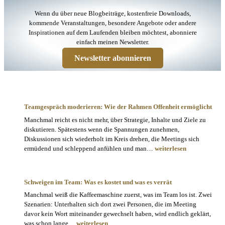
Wenn du über neue Blogbeiträge, kostenfreie Downloads,
kommende Veranstaltungen, besondere Angebote oder andere
Inspirationen auf dem Laufenden bleiben möchtest, abonniere
einfach meinen Newsletter.
Newsletter abonnieren
Teamgespräch moderieren: Wie der Rahmen Offenheit ermöglicht
Manchmal reicht es nicht mehr, über Strategie, Inhalte und Ziele zu
diskutieren. Spätestens wenn die Spannungen zunehmen,
Diskussionen sich wiederholt im Kreis drehen, die Meetings sich
Teamgespräch
ermüdend und schleppend anfühlen und man…
weiterlesen
moderieren:
Wie
der
Schweigen im Team: Was es kostet und was es verrät
Rahmen
Manchmal weiß die Kaffeemaschine zuerst, was im Team los ist. Zwei
Offenheit
Szenarien: Unterhalten sich dort zwei Personen, die im Meeting
ermöglicht
davor kein Wort miteinander gewechselt haben, wird endlich geklärt,
Schweigen
was schon lange…
weiterlesen