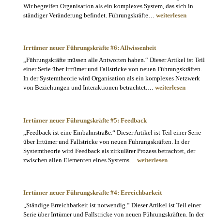
Wir begreifen Organisation als ein komplexes System, das sich in
Irrtümer
ständiger Veränderung befindet. Führungskräfte…
weiterlesen
neuer
Führungskräfte
#7:
Irrtümer neuer Führungskräfte #6: Allwissenheit
Entwicklung
„Führungskräfte müssen alle Antworten haben.“ Dieser Artikel ist Teil
einer Serie über Irrtümer und Fallstricke von neuen Führungskräften.
In der Systemtheorie wird Organisation als ein komplexes Netzwerk
Irrtümer
von Beziehungen und Interaktionen betrachtet.…
weiterlesen
neuer
Führungskräfte
#6:
Irrtümer neuer Führungskräfte #5: Feedback
Allwissenheit
„Feedback ist eine Einbahnstraße.“ Dieser Artikel ist Teil einer Serie
über Irrtümer und Fallstricke von neuen Führungskräften. In der
Systemtheorie wird Feedback als zirkulärer Prozess betrachtet, der
Irrtümer
zwischen allen Elementen eines Systems…
weiterlesen
neuer
Führungskräfte
#5:
Irrtümer neuer Führungskräfte #4: Erreichbarkeit
Feedback
„Ständige Erreichbarkeit ist notwendig.“ Dieser Artikel ist Teil einer
Serie über Irrtümer und Fallstricke von neuen Führungskräften. In der