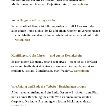
dich
Warum
Mediationen fand in einem Projektteam statt,…
weiterlesen
vorbereiten
„die
Struktur”
manchmal
Wenn Diagnosen Klärung ersetzen
nur
Serie: Konfliktklärung ist Führungsaufgabe | Teil 1 Das Wort, das
ein
alles erklärt – und nichts löst Es gibt einen Moment in Vorgesprächen
gutes
zu einer Mediation, den ich immer wiedererkenne. Jemand holt Luft,
Versteck
Wenn
…
weiterlesen
ist
Diagnosen
Klärung
ersetzen
Konfliktgespräche führen — und gut im Kontakt sein
Es gibt diesen Moment. Jemand sagt etwas — oder tut es, oder lässt
es — und in dir zieht sich etwas zusammen. Der Impuls, sofort zu
Konfliktgespräche
reagieren, ist stark. Manchmal zu stark.Václav…
weiterlesen
führen
—
und
Wie Anfang und Ende die (Arbeits-) Beziehungen prägen
gut
Alles hat einen Anfang und ein Ende. Der erste Blick führt zum Flirt
im
und zu einer Beziehung; das erste Wort zu einem interessanten
Kontakt
Wie
Gespräch. Die letzte Umarmung, ein letzter Blick setzen den…
sein
Anfang
weiterlesen