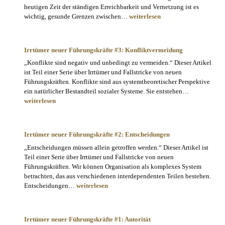
heutigen Zeit der ständigen Erreichbarkeit und Vernetzung ist es
Irrtümer
wichtig, gesunde Grenzen zwischen…
weiterlesen
neuer
Führungskräfte
#4:
Irrtümer neuer Führungskräfte #3: Konfliktvermeidung
Erreichbarkeit
„Konflikte sind negativ und unbedingt zu vermeiden.“ Dieser Artikel
ist Teil einer Serie über Irrtümer und Fallstricke von neuen
Führungskräften. Konflikte sind aus systemtheoretischer Perspektive
Irrtümer
ein natürlicher Bestandteil sozialer Systeme. Sie entstehen…
neuer
weiterlesen
Führungskrä
#3:
Konfliktve
Irrtümer neuer Führungskräfte #2: Entscheidungen
„Entscheidungen müssen allein getroffen werden.“ Dieser Artikel ist
Teil einer Serie über Irrtümer und Fallstricke von neuen
Führungskräften. Wir können Organisation als komplexes System
betrachten, das aus verschiedenen interdependenten Teilen bestehen.
Irrtümer
Entscheidungen…
weiterlesen
neuer
Führungskräfte
#2:
Irrtümer neuer Führungskräfte #1: Autorität
Entscheidungen