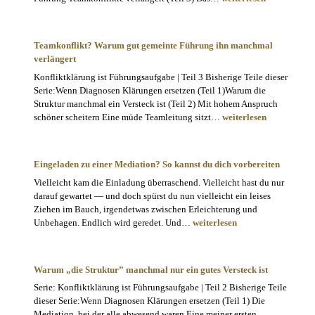
setzen
um
Klärung
Teamkonflikt? Warum gut gemeinte Führung ihn manchmal
zu
verlängert
ermöglichen
Konfliktklärung ist Führungsaufgabe | Teil 3 Bisherige Teile dieser
Serie:Wenn Diagnosen Klärungen ersetzen (Teil 1)Warum die
Struktur manchmal ein Versteck ist (Teil 2) Mit hohem Anspruch
Teamkonflikt?
schöner scheitern Eine müde Teamleitung sitzt…
weiterlesen
Warum
gut
gemeinte
Eingeladen zu einer Mediation? So kannst du dich vorbereiten
Führung
Vielleicht kam die Einladung überraschend. Vielleicht hast du nur
ihn
darauf gewartet — und doch spürst du nun vielleicht ein leises
manchmal
Ziehen im Bauch, irgendetwas zwischen Erleichterung und
verlängert
Eingeladen
Unbehagen. Endlich wird geredet. Und…
weiterlesen
zu
einer
Mediation?
Warum „die Struktur” manchmal nur ein gutes Versteck ist
So
Serie: Konfliktklärung ist Führungsaufgabe | Teil 2 Bisherige Teile
kannst
dieser Serie:Wenn Diagnosen Klärungen ersetzen (Teil 1) Die
du
Mediation, bei der alle abwesend waren Eine meiner ersten