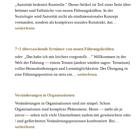
„Autorität bedeutet Kontrolle.“ Dieser Artikel ist Teil einer Serie über
Irrtümer und Fallstricke von neuen Führungskräften. In der
Soziologie wird Autorität nicht als eindimensionales Konzept
Irrtümer
verstanden, sondern als komplexes soziales Konstrukt, das…
neuer
weiterlesen
Führungskrä
#1:
Autorität
7+1 überraschende Irrtümer von neuen Führungskräften
oder: „Das habe ich mir leichter vorgestellt…“ Willkommen in der
Welt der Führung — einem Terrain (andere würden sagen: Terrarium)
voller Herausforderungen und Lernmöglichkeiten. Der Übergang in
7+1
eine Führungsposition ist stets ein…
weiterlesen
überraschende
Irrtümer
von
Veränderungen in Organisationen
neuen
Veränderungen in Organisationen sind nie simpel. Schon
Führungskräften
Organisationen sind komplexe Phänomene. Heute — mehr als je
zuvor — sehen sich viele Unternehmen zudem mit gewünschten oder
Veränderu
/ und gefürchteten Veränderungsprozessen konfrontiert. Bei…
in
weiterlesen
Organisati