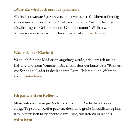
„Aber das wird doch uns nicht passieren!“
Als risikobewusste Spezies versuchen wir meist, Gefahren frühzeitig
zu erkennen um sie anschließend zu vermeiden. Wie ein Kollege
kürzlich sagte: „Gefahr erkannt, Gefahr benannt.“ Wollen wir
„Aber
Schwierigkeiten vermeiden, haben wir es also…
weiterlesen
das
wird
doch
Was heißt hier Klarheit?
uns
Wenn ich für eine Mediation angefragt werde, erläutere ich meine
nicht
Haltung und mein Vorgehen. Dabei fällt stets der kurze Satz “Klarheit
passieren!“
vor Schönheit” oder in der längeren Form: “Klarheit und Wahrheit
Was
vor…
weiterlesen
heißt
hier
Klarheit?
Ich packe meinen Koffer …
Mein Vater war kein großer Reisevorbereiter. Sicherlich konnte er für
einige Tage einen Koffer packen, doch eine große Checkliste lag ihm
Ich
fern. Stattdessen hatte er eine kurze Liste, die sich vielleicht als…
packe
weiterlesen
meinen