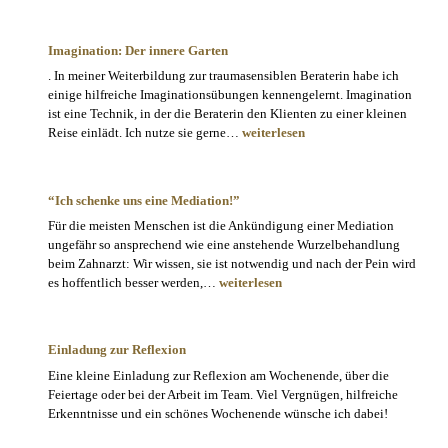
Tyrannei
der
Tradition
Imagination: Der innere Garten
. In meiner Weiterbildung zur traumasensiblen Beraterin habe ich
einige hilfreiche Imaginationsübungen kennengelernt. Imagination
ist eine Technik, in der die Beraterin den Klienten zu einer kleinen
Imagination:
Reise einlädt. Ich nutze sie gerne…
weiterlesen
Der
innere
Garten
“Ich schenke uns eine Mediation!”
Für die meisten Menschen ist die Ankündigung einer Mediation
ungefähr so ansprechend wie eine anstehende Wurzelbehandlung
beim Zahnarzt: Wir wissen, sie ist notwendig und nach der Pein wird
“Ich
es hoffentlich besser werden,…
weiterlesen
schenke
uns
eine
Einladung zur Reflexion
Mediation!”
Eine kleine Einladung zur Reflexion am Wochenende, über die
Feiertage oder bei der Arbeit im Team. Viel Vergnügen, hilfreiche
Erkenntnisse und ein schönes Wochenende wünsche ich dabei!