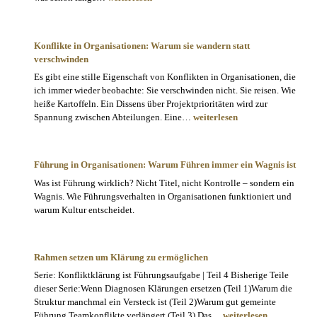
im
Team:
Was
Konflikte in Organisationen: Warum sie wandern statt
es
verschwinden
kostet
Es gibt eine stille Eigenschaft von Konflikten in Organisationen, die
und
ich immer wieder beobachte: Sie verschwinden nicht. Sie reisen. Wie
was
heiße Kartoffeln. Ein Dissens über Projektprioritäten wird zur
es
Konflikte
Spannung zwischen Abteilungen. Eine…
weiterlesen
verrät
in
Organisationen:
Warum
Führung in Organisationen: Warum Führen immer ein Wagnis ist
sie
Was ist Führung wirklich? Nicht Titel, nicht Kontrolle – sondern ein
wandern
Wagnis. Wie Führungsverhalten in Organisationen funktioniert und
statt
warum Kultur entscheidet.
verschwinden
Rahmen setzen um Klärung zu ermöglichen
Serie: Konfliktklärung ist Führungsaufgabe | Teil 4 Bisherige Teile
dieser Serie:Wenn Diagnosen Klärungen ersetzen (Teil 1)Warum die
Struktur manchmal ein Versteck ist (Teil 2)Warum gut gemeinte
Rahmen
Führung Teamkonflikte verlängert (Teil 3) Das…
weiterlesen