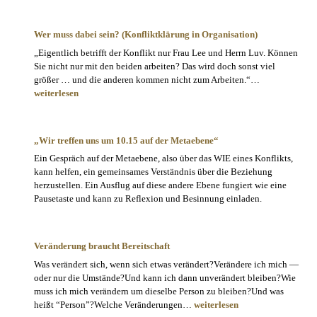
im
Konflikt?
Wer muss dabei sein? (Konfliktklärung in Organisation)
„Eigentlich betrifft der Konflikt nur Frau Lee und Herrn Luv. Können
Sie nicht nur mit den beiden arbeiten? Das wird doch sonst viel
Wer
größer … und die anderen kommen nicht zum Arbeiten.“…
muss
weiterlesen
dabei
sein?
(Konfliktklär
„Wir treffen uns um 10.15 auf der Metaebene“
in
Ein Gespräch auf der Metaebene, also über das WIE eines Konflikts,
Organisation)
kann helfen, ein gemeinsames Verständnis über die Beziehung
herzustellen. Ein Ausflug auf diese andere Ebene fungiert wie eine
Pausetaste und kann zu Reflexion und Besinnung einladen.
Veränderung braucht Bereitschaft
Was verändert sich, wenn sich etwas verändert?Verändere ich mich —
oder nur die Umstände?Und kann ich dann unverändert bleiben?Wie
muss ich mich verändern um dieselbe Person zu bleiben?Und was
Veränderung
heißt “Person”?Welche Veränderungen…
weiterlesen