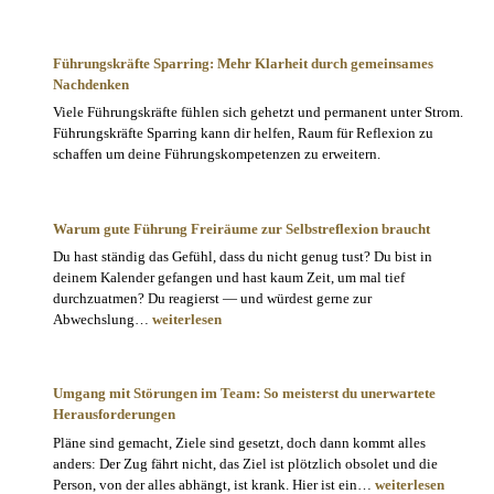
Führungskräfte Sparring: Mehr Klarheit durch gemeinsames
Nachdenken
Viele Führungskräfte fühlen sich gehetzt und permanent unter Strom.
Führungskräfte Sparring kann dir helfen, Raum für Reflexion zu
schaffen um deine Führungskompetenzen zu erweitern.
Warum gute Führung Freiräume zur Selbstreflexion braucht
Du hast ständig das Gefühl, dass du nicht genug tust? Du bist in
deinem Kalender gefangen und hast kaum Zeit, um mal tief
durchzuatmen? Du reagierst — und würdest gerne zur
Warum
Abwechslung…
weiterlesen
gute
Führung
Freiräume
Umgang mit Störungen im Team: So meisterst du unerwartete
zur
Herausforderungen
Selbstreflexion
Pläne sind gemacht, Ziele sind gesetzt, doch dann kommt alles
braucht
anders: Der Zug fährt nicht, das Ziel ist plötzlich obsolet und die
Umgang
Person, von der alles abhängt, ist krank. Hier ist ein…
weiterlesen