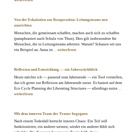
und
Ende
die
Von der Eskalation zur Kooperation: Leitungsteams neu
(Arbeits-)
ausrichten
Beziehung
Menschen, die gemeinsam schaffen, machen auch sich zu schaffen
prägen
(paraphrasiert nach Schulz von Thun). Dies gilt insbesondere für
Menschen, die in Leitungsteams arbeiten. Warum? Schauen wir uns
Von
ein Beispiel an. Anna ist…
weiterlesen
der
Eskalation
zur
Reflexion und Entwicklung — ein Jahresrückblick
Kooperation:
Heute möchte ich — passend zum Jahresende — ein Tool vorstellen,
Leitungsteams
das ich gerne zur Reflexion am Jahresende nutze. Es basiert auf dem
neu
Refle
Eco Cycle Planning der Liberating Structures — allerdings nutze…
ausrichten
und
weiterlesen
Entwi
—
ein
Mit dem inneren Team der Trauer begegnen
Jahre
Nach einem Todesfall herrscht inneres Chaos: Ein Teil will
funktionieren, ein anderer weinen, wieder ein anderer fühlt sich