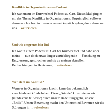
mit
Konflikte in Organisationen — Podcast
mir
Ich war erneut im Kurswechsel-Podcast zu Gast. Dieses Mal ging es
zu
um das Thema Konflikte in Organisationen. Ursprünglich sollte es
arbeiten
darum auch schon in unserem ersten Gespräch gehen, doch dann kam
Konflikte
uns…
weiterlesen
in
Organisationen
—
Und wie entgrenzt bist Du?
Podcast
Ich war in einem Podcast zu Gast bei Kurswechsel und habe über
meine — nun doch etwas länger zurückliegende — Forschung zu
Entgrenzung gesprochen und sie zu meinen aktuellen
Und
Beobachtungen in Beziehung…
weiterlesen
wie
entgrenzt
bist
Wer steht im Konflikt?
Du?
Wenn es in Organisationen kracht, kann das bekanntlich
verschiedene Gründe haben. Diese „Gründe“ konstruieren wir
(mindestens teilweise) durch unsere Bedeutungsgabe, unsere
„Brille“. Unsere Bewertung macht den Unterschied Bewerten wir die
Wer
Störungen in…
weiterlesen
steht