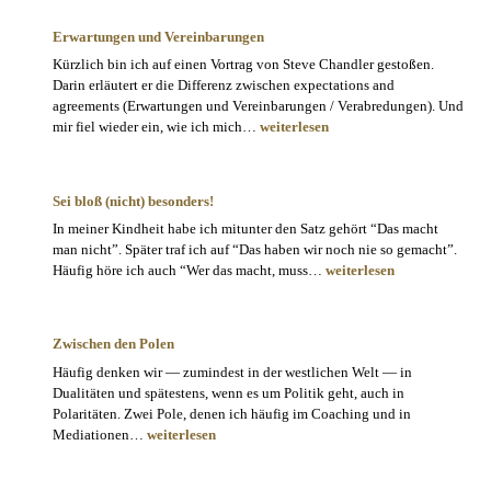
Koffer
…
Erwartungen und Vereinbarungen
Kürzlich bin ich auf einen Vortrag von Steve Chandler gestoßen.
Darin erläutert er die Differenz zwischen expectations and
agreements (Erwartungen und Vereinbarungen / Verabredungen). Und
Erwartungen
mir fiel wieder ein, wie ich mich…
weiterlesen
und
Vereinbarungen
Sei bloß (nicht) besonders!
In meiner Kindheit habe ich mitunter den Satz gehört “Das macht
man nicht”. Später traf ich auf “Das haben wir noch nie so gemacht”.
Sei
Häufig höre ich auch “Wer das macht, muss…
weiterlesen
bloß
(nicht)
besonders!
Zwischen den Polen
Häufig denken wir — zumindest in der westlichen Welt — in
Dualitäten und spätestens, wenn es um Politik geht, auch in
Polaritäten. Zwei Pole, denen ich häufig im Coaching und in
Zwischen
Mediationen…
weiterlesen
den
Polen