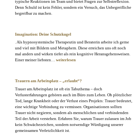
typische Reaktionen im Team und bietet Fragen zur Selbstreflexion.
Denn Schuld ist kein Fehler, sondern ein Versuch, das Unbegreifliche
begreifbar zu machen.
Imagination: Deine Schutzkugel
. Als hypnosystemische Therapeutin und Beraterin arbeite ich gerne
und viel mit Bildern und Metaphern. Diese erreichen uns oft noch
mal anders und wirken tiefer als rein kognitive Heransgehensweisen.
Imagination:
Einer meiner liebsten…
weiterlesen
Deine
Schutzkugel
Trauern am Arbeitsplatz – „erlaubt“?
Trauer am Arbeitsplatz ist oft ein Tabuthema – doch
Verlusterfahrungen gehören auch im Büro zum Leben. Ob plötzlicher
Tod, lange Krankheit oder der Verlust eines Projekts: Trauer bedeutet,
eine wichtige Verbindung zu vermissen. Organisationen sollten
Trauer nicht negieren, sondern als menschlichen und verbindenden
Teil der Arbeit verstehen. Erfahren Sie, warum Trauer zulassen im Job
kein Schwächezeichen, sondern notwendige Würdigung unserer
gemeinsamen Verletzlichkeit ist.