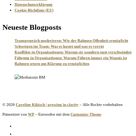
Datenschutzerklärung
Cookie-Richtlinie (EU)
Neueste Blogposts
Teamgespräch moderieren: Wie der Rahmen Offenheit ermöglicht
Schweigen im Team: Was es kostet und was es verrät
Konflikte in Organisationen: Warum sie wandern statt verschwinden
Führung in Organisationen: Warum Führen immer ein Wagnis ist
Rahmen setzen um Klärung zu ermöglichen
© 2026
Caroline Kikisch | growing in clarity
– Alle Rechte vorbehalten
Präsentiert von
WP
– Entworfen mit dem
Customizr-Theme