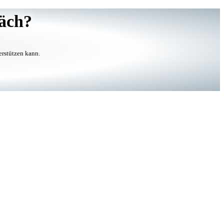
räch?
erstützen kann.