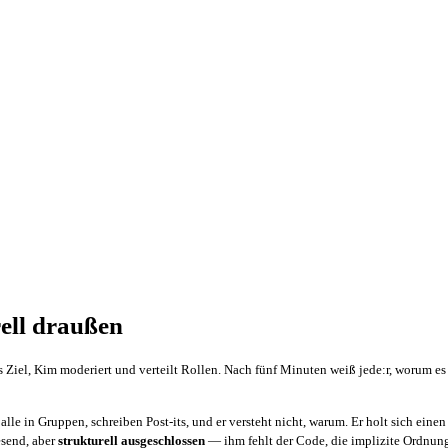
rell draußen
iel, Kim moderiert und verteilt Rollen. Nach fünf Minuten weiß jede:r, worum es g
le in Gruppen, schreiben Post-its, und er versteht nicht, warum. Er holt sich einen 
esend, aber
strukturell ausgeschlossen
— ihm fehlt der Code, die implizite Ordnung,