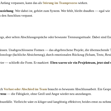
 Anfang verpassen, kann das als
Störung im Teamprozess
wirken.
nzziehung
: Wer dabei ist, gehört zum System. Wer fehlt, bleibt draußen — egal wi
 den Anschluss verpasst.
s, aber selten Abschlussgespräche oder bewusste Trennungsrituale. Dabei sind En
n müssen. Unabgeschlossene Formen — das abgebrochene Projekt, die überraschende 
nologe (fachliche Absicherung), durch emotionalen Rückzug (Scham, Trotz, Resignati
eier — schließt die Form. Er markiert:
Eben waren wir ein Projektteam, jetzt sind
ach
Verlust oder Abschied im Team
braucht es bewusste Abschlussarbeit. Ein Gespr
etenz
— die Fähigkeit, ohne Groll und Angst wieder neu anzufangen.
nfälle. Vielleicht wäre es klüger und langfristig effektiver, beides ernst zu nehm